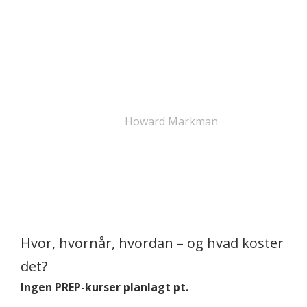
oplæg, filmklip og rollespil. Mellem hvert tema er
der tid til, at du taler med din partner om de
forskellige emner i relation til jeres eget
parforhold.
PREP-kurset er et program, der stammer fra
University of Denver i USA. Det er udviklet af
psykologiprofessor
Howard Markman
og hans
kolleger på det amerikanske universitet på basis af
mere end 30 års forskning i, hvad der hæmmer og
fremmer et parforhold, hvor begge parter trives.
Hvor, hvornår, hvordan – og hvad koster
det?
Ingen PREP-kurser planlagt pt.