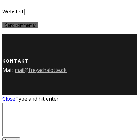
Websted
KONTAKT
Mail:
mail@freyachalotte.dk
Close
Type and hit enter