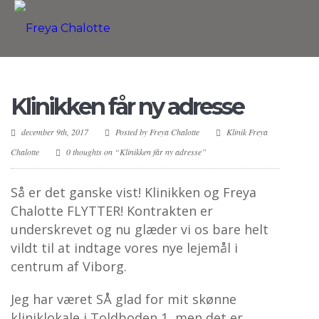
Klinikken får ny adresse
december 9th, 2017
Posted by
Freya Chalotte
Klinik Freya
Chalotte
0 thoughts on “Klinikken får ny adresse”
Så er det ganske vist! Klinikken og Freya
Chalotte FLYTTER! Kontrakten er
underskrevet og nu glæder vi os bare helt
vildt til at indtage vores nye lejemål i
centrum af Viborg.
Jeg har været SÅ glad for mit skønne
kliniklokale i Toldboden 1, men det er